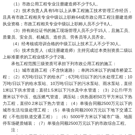
（1）市政公用工程专业注册建造师不少于5人。
（2）技术负责人具有5年以上从事工程施工技术管理工作经历，
且具有市政工程相关专业中级以上职称64 或市政公用工程注册建造师
执业资格；市政工程相关专业中级以上职称人员不少于8人。
（3）持有岗位证书的施工现场管理人员不少于15人，且施工员、
质量员、安全员、机械员、造价员、劳务员等人员齐全。
（4）经考核或培训合格的中级工以上技术工人不少于30人。
（5）技术负责人（或注册建造师）主持完成过本类别资质二级以
上标准要求的工程业绩不少于2项。
承包工程范围三级资质可承担下列市政公用工程的施工：
（1）城市道路工程（不含快速路）；单跨25米以下的城市桥梁工
程；（2）8万吨/日以下的给水厂；6万吨/日以下的污水处理工程；10
万吨/日以下的给水泵站、10万吨/日以下的污水泵站、雨水泵站，直径
1米以下供水管道；直径1.5米以下污水及中水管道；（3）2公斤/平方
厘米以下中压、低压燃气管道、调压站；供热面积50万平方米以下热
力工程，直径0.2米以下热力管道；（4）单项合同额2500万元以下的
城市生活垃圾处理工程；（5）单项合同额2000万元以下地下交通工
程（不包括轨道交通工程）；（6）5000平方米以下城市广场、地面
停车场硬质铺装；（7）单项合同额2500万元以下的市政综合工程。
注：