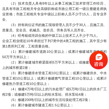
（2）技术负责人具有8年以上从事工程施工技术管理工作经历，
且具有市政工程相关专业高级职称或市政公用工程一级注册建造师执
业资格；市政工程相关专业中级以上职称人员不少于15人，且专业齐
全。
（3）持有岗位证书的施工现场管理人员不少于30人，且施工员、
质量员、安全员、机械员、造价员、劳务员等人员齐全。
（4）经考核或培训合格的中级工以上技术工人不少于75人。
企业工程业绩近10年承担过下列7类中的4类工程的施工，其中至少有
第1类所列工程，工程质量合格。
（1）累计修建城市道路10公里以上；或累计修建城市道路面积
50万平方米以上；
（2）累计修建城市桥梁面积5万平方米以上；或修建单跨20米以
上的城市桥梁2座；
（3）累计修建排水管道工程10公里以上；或累计修建供水、中水
管道工程10公里以上；或累计修建燃气管道工程10公里以上；或累计
修建热力管道工程10公里以上；
（4）修建4万吨/日以上的污水处理厂或5万吨/日以上的供水厂工
程2项；或修建5万吨/日以上的给水泵站、排水泵站4座；
（5）修建200吨/日以上的城市生活垃圾处理工程2项；
（6）累计修建城市隧道工程1.5公里以上；